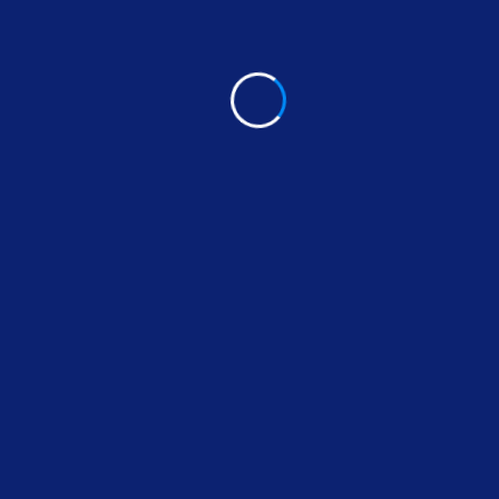
About Author
Sed ut perspiciatis unde omnis iste natus err sit
voluptatem accusantium dolore mo uelau dantium
totam rem aperiam eaque ipsa quae ab illo inven.